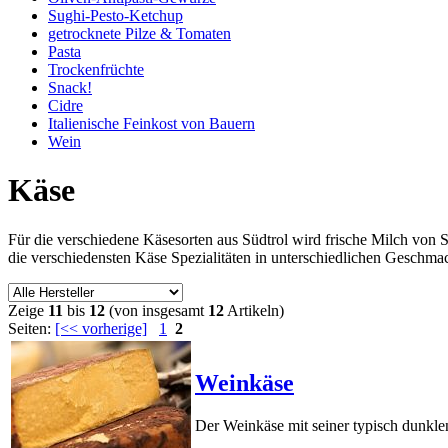
Sughi-Pesto-Ketchup
getrocknete Pilze & Tomaten
Pasta
Trockenfrüchte
Snack!
Cidre
Italienische Feinkost von Bauern
Wein
Käse
Für die verschiedene Käsesorten aus Südtrol wird frische Milch von 
die verschiedensten Käse Spezialitäten in unterschiedlichen Geschma
Zeige
11
bis
12
(von insgesamt
12
Artikeln)
Seiten:
[<< vorherige]
1
2
Weinkäse
Der Weinkäse mit seiner typisch dunklen