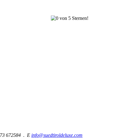
473 672584 . E
info@suedtiroldeluxe.com