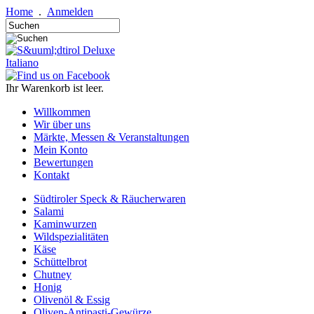
Home
.
Anmelden
Italiano
Ihr Warenkorb ist leer.
Willkommen
Wir über uns
Märkte, Messen & Veranstaltungen
Mein Konto
Bewertungen
Kontakt
Südtiroler Speck & Räucherwaren
Salami
Kaminwurzen
Wildspezialitäten
Käse
Schüttelbrot
Chutney
Honig
Olivenöl & Essig
Oliven-Antipasti-Gewürze