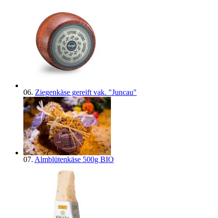
06.
Ziegenkäse gereift vak. "Juncau"
07.
Almblütenkäse 500g BIO