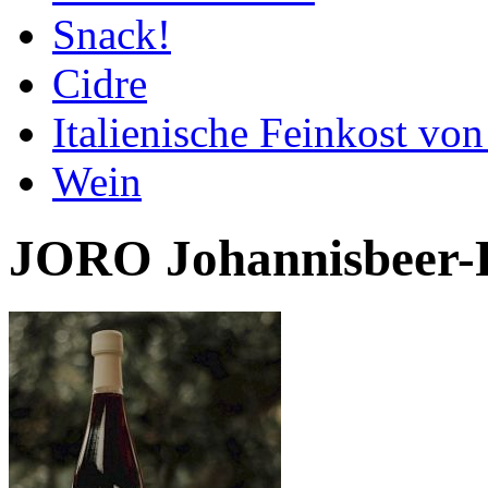
Snack!
Cidre
Italienische Feinkost vo
Wein
JORO Johannisbeer-