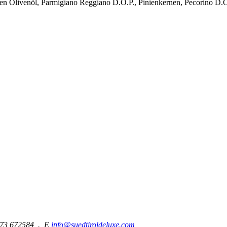
ven Olivenöl, Parmigiano Reggiano D.O.P., Pinienkernen, Pecorino D.
473 672584 . E
info@suedtiroldeluxe.com