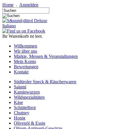
Home
.
Anmelden
Italiano
Ihr Warenkorb ist leer.
Willkommen
Wir über uns
Märkte, Messen & Veranstaltungen
Mein Konto
Bewertungen
Kontakt
Südtiroler Speck & Räucherwaren
Salami
Kaminwurzen
Wildspezialitäten
Käse
Schüttelbrot
Chutney
Honig
Olivenöl & Essig
Oliven-Antipasti-Gewürze