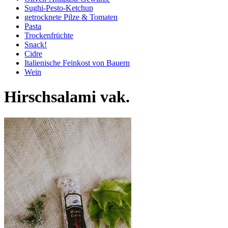
Sughi-Pesto-Ketchup
getrocknete Pilze & Tomaten
Pasta
Trockenfrüchte
Snack!
Cidre
Italienische Feinkost von Bauern
Wein
Hirschsalami vak.