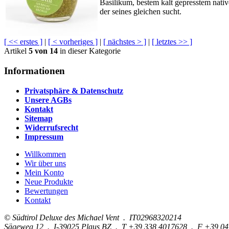
Basilikum, bestem kalt gepresstem nati
der seines gleichen sucht.
[ << erstes ]
|
[ < vorheriges ]
|
[ nächstes > ]
|
[ letztes >> ]
Artikel
5 von 14
in dieser Kategorie
Informationen
Privatsphäre & Datenschutz
Unsere AGBs
Kontakt
Sitemap
Widerrufsrecht
Impressum
Willkommen
Wir über uns
Mein Konto
Neue Produkte
Bewertungen
Kontakt
© Südtirol Deluxe des Michael Vent . IT02968320214
Sägeweg 12 . I-39025 Plaus BZ . T +39 338 4017628 . F +39 0