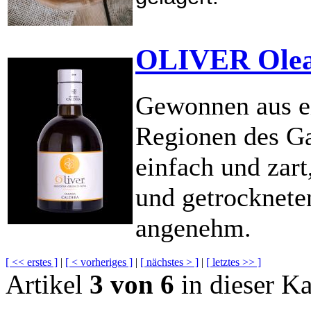
OLIVER Olear
Gewonnen aus ei
Regionen des Ga
einfach und zart
und getrocknete
angenehm.
[ << erstes ]
|
[ < vorheriges ]
|
[ nächstes > ]
|
[ letztes >> ]
Artikel
3 von 6
in dieser Ka