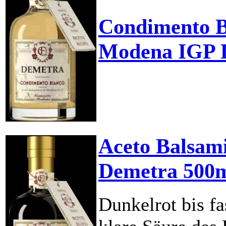
Condimento B
Modena IGP 
Aceto Balsam
Demetra 500
Dunkelrot bis fa