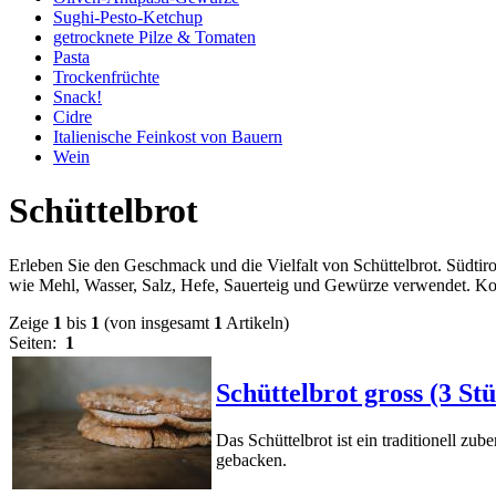
Sughi-Pesto-Ketchup
getrocknete Pilze & Tomaten
Pasta
Trockenfrüchte
Snack!
Cidre
Italienische Feinkost von Bauern
Wein
Schüttelbrot
Erleben Sie den Geschmack und die Vielfalt von Schüttelbrot. Südtiro
wie Mehl, Wasser, Salz, Hefe, Sauerteig und Gewürze verwendet. Kon
Zeige
1
bis
1
(von insgesamt
1
Artikeln)
Seiten:
1
Schüttelbrot gross (3 St
Das Schüttelbrot ist ein traditionell zu
gebacken.