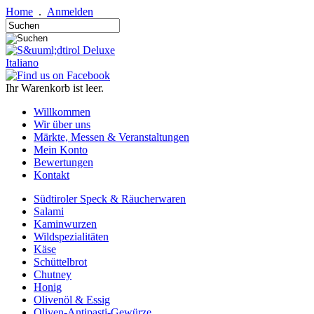
Home
.
Anmelden
Italiano
Ihr Warenkorb ist leer.
Willkommen
Wir über uns
Märkte, Messen & Veranstaltungen
Mein Konto
Bewertungen
Kontakt
Südtiroler Speck & Räucherwaren
Salami
Kaminwurzen
Wildspezialitäten
Käse
Schüttelbrot
Chutney
Honig
Olivenöl & Essig
Oliven-Antipasti-Gewürze