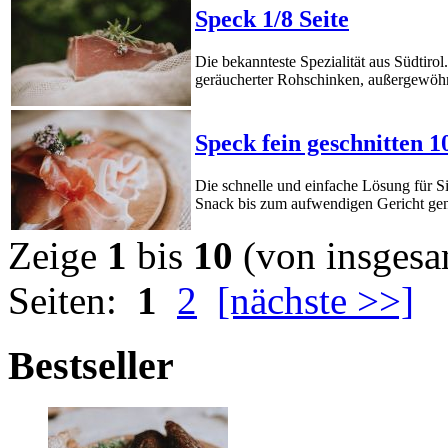
Speck 1/8 Seite
Die bekannteste Spezialität aus Südtiro
geräucherter Rohschinken, außergewöh
Speck fein geschnitten 1
Die schnelle und einfache Lösung für S
Snack bis zum aufwendigen Gericht gen
Zeige
1
bis
10
(von insges
Seiten:
1
2
[nächste >>]
Bestseller