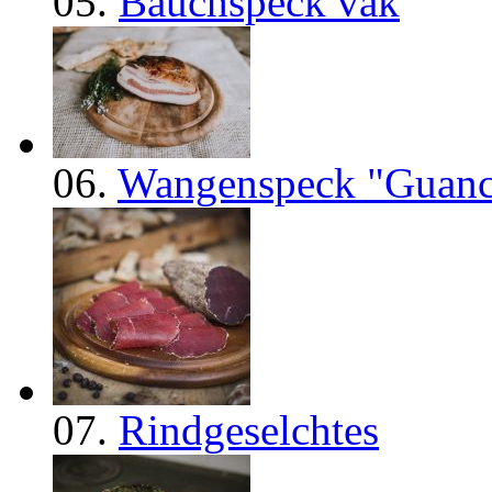
05.
Bauchspeck vak
06.
Wangenspeck "Guanc
07.
Rindgeselchtes