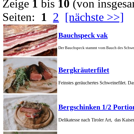
Zeige
1
bis
10
(von insges
Seiten:
1
2
[nächste >>]
Bauchspeck vak
Der Bauchspeck stammt vom Bauch des Schweins
Bergkräuterfilet
Feinstes geräuchertes Schweinefilet. D
Bergschinken 1/2 Portio
Delikatesse nach Tiroler Art, das Kaise